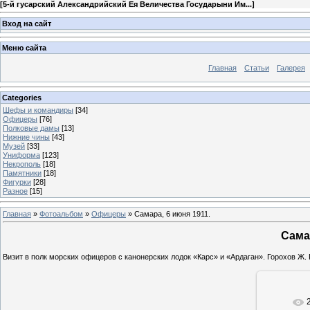
[
5-й гусарский Александрийский Ея Величества Государыни Им...
]
Вход на сайт
Меню сайта
Главная
Статьи
Галерея
Categories
Шефы и командиры
[34]
Офицеры
[76]
Полковые дамы
[13]
Нижние чины
[43]
Музей
[33]
Униформа
[123]
Некрополь
[18]
Памятники
[18]
Фигурки
[28]
Разное
[15]
Главная
»
Фотоальбом
»
Офицеры
» Самара, 6 июня 1911.
Самар
Визит в полк морских офицеров с канонерских лодок «Карс» и «Ардаган». Горохов Ж. Р
В ре