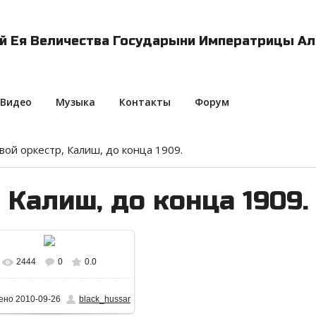
ий Ея Величества Государыни Императрицы 
Видео
Музыка
Контакты
Форум
вой оркестр, Калиш, до конца 1909.
 Калиш, до конца 1909.
2444
0
0.0
В реальном размере
1000x336
/
369.2Kb
ено
2010-09-26
black_hussar