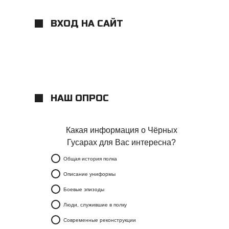
ВХОД НА САЙТ
НАШ ОПРОС
Какая информация о Чёрных
Гусарах для Вас интересна?
Общая история полка
Описание униформы
Боевые эпизоды
Люди, служившие в полку
Современные реконструкции