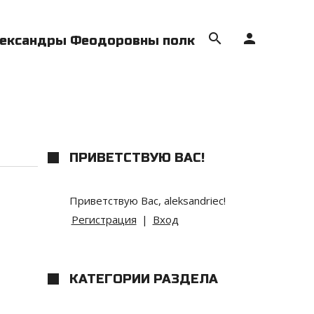
search
person
Александры Феодоровны полк
ПРИВЕТСТВУЮ ВАС
!
Приветствую Вас
,
aleksandriec
!
Регистрация
|
Вход
КАТЕГОРИИ РАЗДЕЛА